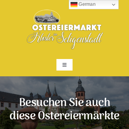
Zum
German
Inhalt
springen
Toggle
Navigation
ÜBER UNS
Besuchen Sie auch
WEITERE OSTEREIERMÄRKTE
diese Ostereiermärkte
KONTAKT