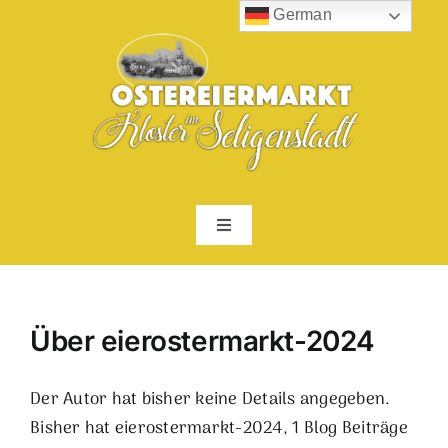
Zum
German
Inhalt
springen
Toggle
Navigation
ÜBER UNS
Über
eierostermarkt-2024
WEITERE OSTEREIERMÄRKTE
Der Autor hat bisher keine Details angegeben.
KONTAKT
Bisher hat eierostermarkt-2024, 1 Blog Beiträge